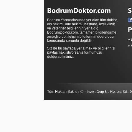
Bodrum Yarımadası'nda yer alan tüm doktor,
diş hekimi, aile hekimi, hastane, özel klinik
ve veteriner bilgilerinin yer aldığı
BodrumDoktor.com, tamamen bilgilendirme
amaçlı olup, iletişim bilgilerinin doğruluğu
»
konusunda sorumlu değildir.
»
Siz de bu sayfada yer almak ve bilgilerinizi
paylaşmak istiyorsanız formumuzu
doldurabilirsiniz.
Tüm Hakları Saklıdır ©